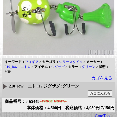
キーワード：
フィギア
>
カテゴリ：
シリースタイル
>
メーカー：
210_low ニトロ
>
アイテム：
ジグザグ
>
カラー：
グリーン
>
状態：
MIP
カゴを見る
210_low ニトロ / ジグザグ :グリーン
商品番号：J-65449
本体価格：4,500円 税込価格：4,950円
7,150円
GotoTop