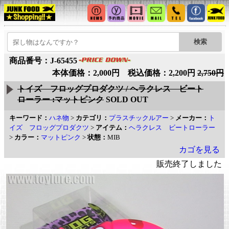
商品番号：J-65455
本体価格：2,000円 税込価格：2,200円
2,750円
トイズ フロッグプロダクツ / ヘラクレス ビート
ローラー :マットピンク
SOLD OUT
キーワード：
ハネ物
>
カテゴリ：
プラスチックルアー
>
メーカー：
ト
イズ フロッグプロダクツ
>
アイテム：
ヘラクレス ビートローラー
>
カラー：
マットピンク
>
状態：
MIB
カゴを見る
販売終了しました