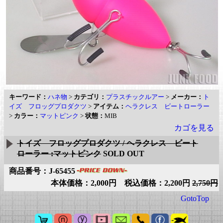
キーワード：
ハネ物
>
カテゴリ：
プラスチックルアー
>
メーカー：
ト
イズ フロッグプロダクツ
>
アイテム：
ヘラクレス ビートローラー
>
カラー：
マットピンク
>
状態：
MIB
カゴを見る
トイズ フロッグプロダクツ / ヘラクレス ビート
ローラー :マットピンク
SOLD OUT
商品番号：J-65455
本体価格：2,000円 税込価格：2,200円
2,750円
GotoTop