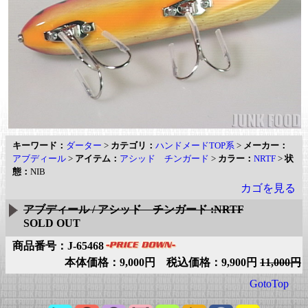
キーワード：
ダーター
>
カテゴリ：
ハンドメードTOP系
>
メーカー：
アブディール
>
アイテム：
アシッド チンガード
>
カラー：
NRTF
>
状
態：
NIB
カゴを見る
アブディール / アシッド チンガード :NRTF
SOLD OUT
商品番号：J-65468
本体価格：9,000円 税込価格：9,900円
11,000円
GotoTop