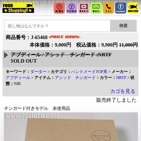
商品番号：J-65468
本体価格：9,000円 税込価格：9,900円
11,000円
アブディール / アシッド チンガード :NRTF
SOLD OUT
キーワード：
ダーター
>
カテゴリ：
ハンドメードTOP系
>
メーカー：
アブディール
>
アイテム：
アシッド チンガード
>
カラー：
NRTF
>
状
態：
NIB
カゴを見る
販売終了しました
チンガード付きモデル 未使用品