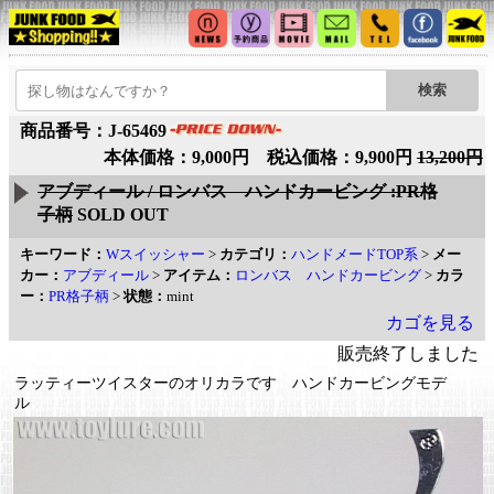
商品番号：J-65469
本体価格：9,000円 税込価格：9,900円
13,200円
アブディール / ロンバス ハンドカービング :PR格
子柄
SOLD OUT
キーワード：
Wスイッシャー
>
カテゴリ：
ハンドメードTOP系
>
メー
カー：
アブディール
>
アイテム：
ロンバス ハンドカービング
>
カラ
ー：
PR格子柄
>
状態：
mint
カゴを見る
販売終了しました
ラッティーツイスターのオリカラです ハンドカービングモデ
ル