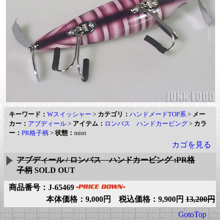
キーワード：
Wスイッシャー
>
カテゴリ：
ハンドメードTOP系
>
メー
カー：
アブディール
>
アイテム：
ロンバス ハンドカービング
>
カラ
ー：
PR格子柄
>
状態：
mint
カゴを見る
アブディール / ロンバス ハンドカービング :PR格
子柄
SOLD OUT
商品番号：J-65469
本体価格：9,000円 税込価格：9,900円
13,200円
GotoTop