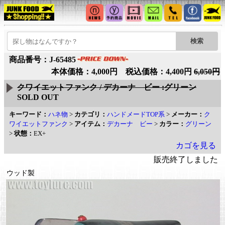
商品番号：J-65485
本体価格：4,000円 税込価格：4,400円
6,050円
クワイエットファンク / デカーナ ビー :グリーン
SOLD OUT
キーワード：
ハネ物
>
カテゴリ：
ハンドメードTOP系
>
メーカー：
ク
ワイエットファンク
>
アイテム：
デカーナ ビー
>
カラー：
グリーン
>
状態：
EX+
カゴを見る
販売終了しました
ウッド製