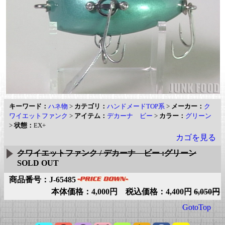
キーワード：
ハネ物
>
カテゴリ：
ハンドメードTOP系
>
メーカー：
ク
ワイエットファンク
>
アイテム：
デカーナ ビー
>
カラー：
グリーン
>
状態：
EX+
カゴを見る
クワイエットファンク / デカーナ ビー :グリーン
SOLD OUT
商品番号：J-65485
本体価格：4,000円 税込価格：4,400円
6,050円
GotoTop