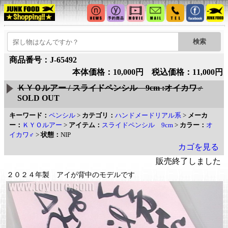
商品番号：J-65492
本体価格：10,000円 税込価格：11,000円
ＫＹＯルアー / スライドペンシル 9cm :オイカワ♂
SOLD OUT
キーワード：
ペンシル
>
カテゴリ：
ハンドメードリアル系
>
メーカ
ー：
ＫＹＯルアー
>
アイテム：
スライドペンシル 9cm
>
カラー：
オ
イカワ♂
>
状態：
NIP
カゴを見る
販売終了しました
２０２４年製 アイが背中のモデルです