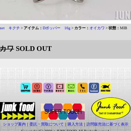
-net キクチ
>
アイテム：
Dポッパー 16g
>
カラー：
オイカワ
>
状態：
MIB
イカワ
SOLD OUT
ショップ案内
｜
委託・買取について
｜
購入方法
｜
訪問販売法に基づく表示