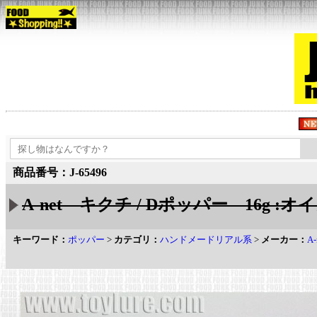
商品番号：J-65496
A-net キクチ / Dポッパー 16g :オ
キーワード：
ポッパー
>
カテゴリ：
ハンドメードリアル系
>
メーカー：
A