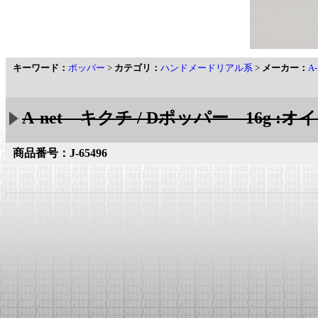
キーワード：
ポッパー
>
カテゴリ：
ハンドメードリアル系
>
メーカー：
A
A-net キクチ / Dポッパー 16g :オ
商品番号：J-65496