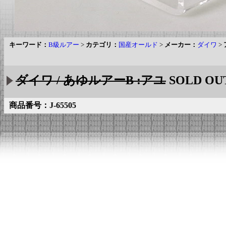
キーワード：
B級ルアー
>
カテゴリ：
国産オールド
>
メーカー：
ダイワ
>
ダイワ / あゆルアーB :アユ
SOLD OU
商品番号：J-65505