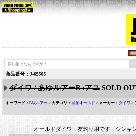
商品番号：J-65505
ダイワ / あゆルアーB :アユ
SOLD OU
キーワード：
B級ルアー
>
カテゴリ：
国産オールド
>
メーカー：
ダイワ
>
オールドダイワ 友釣り用です シンキ