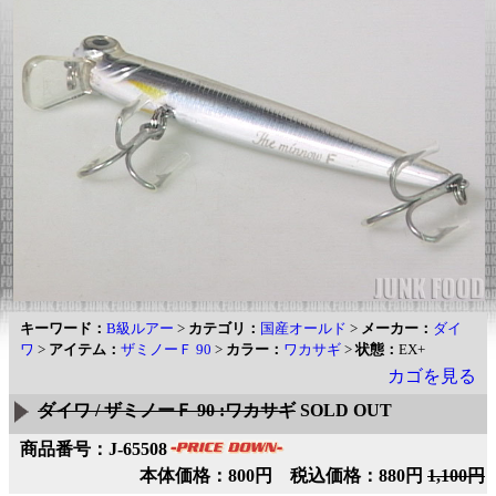
キーワード：
B級ルアー
>
カテゴリ：
国産オールド
>
メーカー：
ダイ
ワ
>
アイテム：
ザミノーＦ 90
>
カラー：
ワカサギ
>
状態：
EX+
カゴを見る
ダイワ / ザミノーＦ 90 :ワカサギ
SOLD OUT
商品番号：J-65508
本体価格：800円 税込価格：880円
1,100円