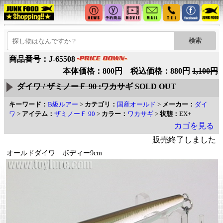
商品番号：J-65508
本体価格：800円 税込価格：880円
1,100円
ダイワ / ザミノーＦ 90 :ワカサギ
SOLD OUT
キーワード：
B級ルアー
>
カテゴリ：
国産オールド
>
メーカー：
ダイ
ワ
>
アイテム：
ザミノーＦ 90
>
カラー：
ワカサギ
>
状態：
EX+
カゴを見る
販売終了しました
オールドダイワ ボディー9cm