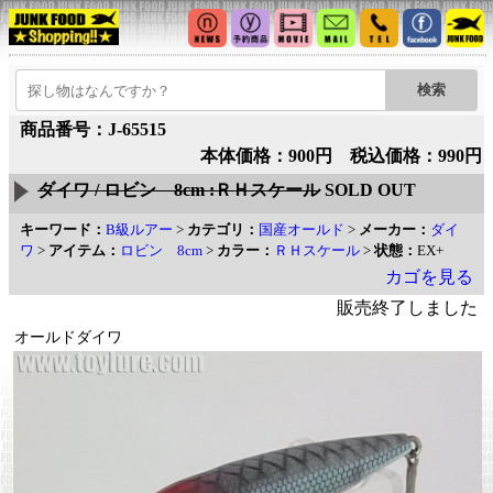
商品番号：J-65515
本体価格：900円 税込価格：990円
ダイワ / ロビン 8cm :ＲＨスケール
SOLD OUT
キーワード：
B級ルアー
>
カテゴリ：
国産オールド
>
メーカー：
ダイ
ワ
>
アイテム：
ロビン 8cm
>
カラー：
ＲＨスケール
>
状態：
EX+
カゴを見る
販売終了しました
オールドダイワ