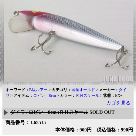
キーワード：
B級ルアー
>
カテゴリ：
国産オールド
>
メーカー：
ダイ
ワ
>
アイテム：
ロビン 8cm
>
カラー：
ＲＨスケール
>
状態：
EX+
カゴを見る
ダイワ / ロビン 8cm :ＲＨスケール
SOLD OUT
商品番号：J-65515
本体価格：900円 税込価格：990円