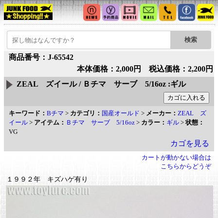
商品番号：J-65542
本体価格：2,000円 税込価格：2,200円
ZEAL ズイール / Ｂチマ サーブ 5/16oz :ギル
キーワード：
Bチマ
>
カテゴリ：
国産オールド
>
メーカー：
ZEAL ズ
イール
>
アイテム：
Ｂチマ サーブ 5/16oz
>
カラー：
ギル
>
状態：
VG
カゴを見る
カートが動かない場合は
こちらからどうぞ
１９９２年 キズハゲ有り