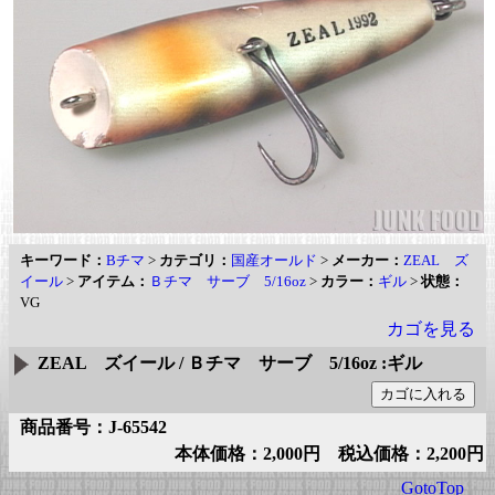
キーワード：
Bチマ
>
カテゴリ：
国産オールド
>
メーカー：
ZEAL ズ
イール
>
アイテム：
Ｂチマ サーブ 5/16oz
>
カラー：
ギル
>
状態：
VG
カゴを見る
ZEAL ズイール / Ｂチマ サーブ 5/16oz :ギル
商品番号：J-65542
本体価格：2,000円 税込価格：2,200円
GotoTop