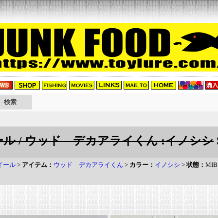
ール / ウッド デカアライくん :イノシシ
イール
>
アイテム：
ウッド デカアライくん
>
カラー：
イノシシ
>
状態：
MIB