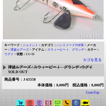
キーワード：
ジョイント
>
カテゴリ：
ハンドメードTOP系
>
メーカ
ー：
津波ルアーズ
>
アイテム：
スウィーピーＪ グランデ
>
カラー：
ウグイ
>
状態：
EX+IB
カゴを見る
津波ルアーズ / スウィーピーＪ グランデ :ウグイ
SOLD OUT
商品番号：J-65558
本体価格：8,000円 税込価格：8,800円
GotoTop