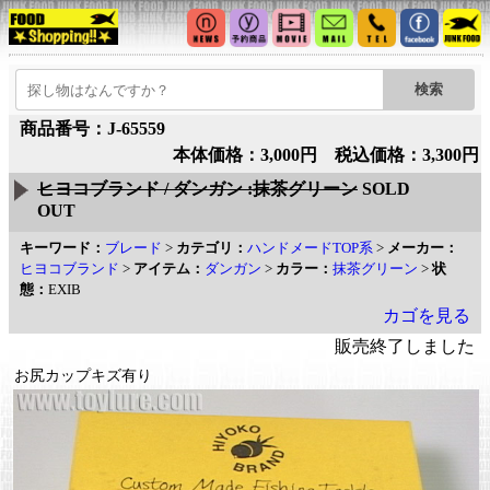
商品番号：J-65559
本体価格：3,000円 税込価格：3,300円
ヒヨコブランド / ダンガン :抹茶グリーン
SOLD
OUT
キーワード：
ブレード
>
カテゴリ：
ハンドメードTOP系
>
メーカー：
ヒヨコブランド
>
アイテム：
ダンガン
>
カラー：
抹茶グリーン
>
状
態：
EXIB
カゴを見る
販売終了しました
お尻カップキズ有り