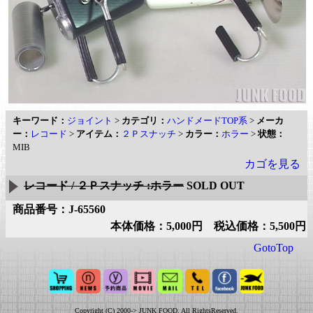
キーワード：
ジョイント
>
カテゴリ：
ハンドメードTOP系
>
メーカ
ー：
レコード
>
アイテム：
２Ｐスナッチ
>
カラー：
ホラー
>
状態：
MIB
カゴを見る
レコード / ２Ｐスナッチ :ホラー
SOLD OUT
商品番号：J-65560
本体価格：5,000円 税込価格：5,500円
GotoTop
Copyright (C) 2000-> JUNK FOOD. All RightsReserved.