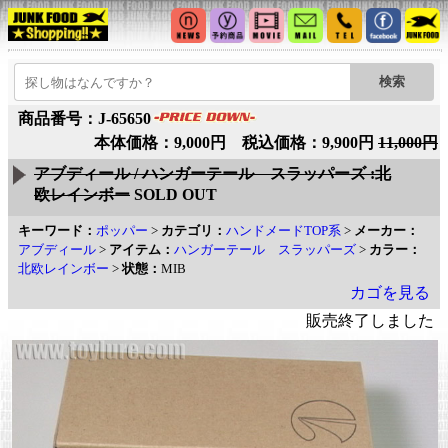
商品番号：J-65650
本体価格：9,000円 税込価格：9,900円
11,000円
アブディール / ハンガーテール スラッパーズ :北
欧レインボー
SOLD OUT
キーワード：
ポッパー
>
カテゴリ：
ハンドメードTOP系
>
メーカー：
アブディール
>
アイテム：
ハンガーテール スラッパーズ
>
カラー：
北欧レインボー
>
状態：
MIB
カゴを見る
販売終了しました