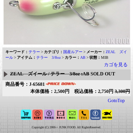
キーワード：
テラー
>
カテゴリ：
国産ルアー
>
メーカー：
ZEAL ズイ
ール
>
アイテム：
テラー 3/8oz
>
カラー：
AB
>
状態：
MIB
カゴを見る
ZEAL ズイール / テラー 3/8oz :AB
SOLD OUT
商品番号：J-65681
本体価格：2,500円 税込価格：2,750円
3,300円
GotoTop
Copyright (C) 2000-> JUNK FOOD. All RightsReserved.