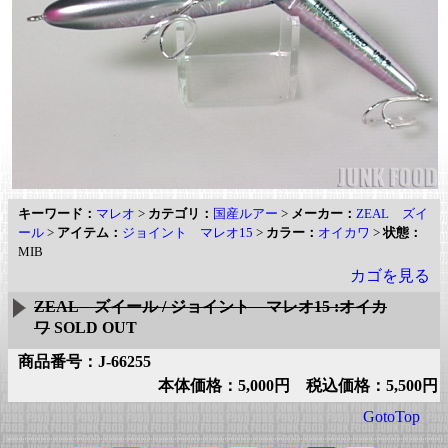
キーワード：
マレオ
>
カテゴリ：
国産ルアー
>
メーカー：
ZEAL ズイ
ール
>
アイテム：
ジョイント マレオ15
>
カラー：
オイカワ
>
状態：
MIB
カゴを見る
ZEAL ズイール / ジョイント マレオ15 :オイカ
ワ
SOLD OUT
商品番号：J-66255
本体価格：5,000円 税込価格：5,500円
GotoTop