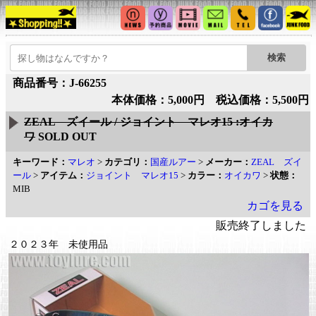
商品番号：J-66255
本体価格：5,000円 税込価格：5,500円
ZEAL ズイール / ジョイント マレオ15 :オイカ
ワ
SOLD OUT
キーワード：
マレオ
>
カテゴリ：
国産ルアー
>
メーカー：
ZEAL ズイ
ール
>
アイテム：
ジョイント マレオ15
>
カラー：
オイカワ
>
状態：
MIB
カゴを見る
販売終了しました
２０２３年 未使用品