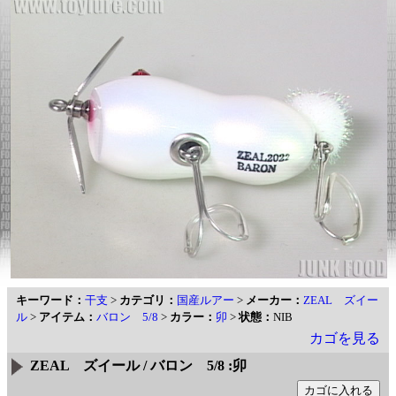
キーワード：
干支
>
カテゴリ：
国産ルアー
>
メーカー：
ZEAL ズイー
ル
>
アイテム：
バロン 5/8
>
カラー：
卯
>
状態：
NIB
カゴを見る
ZEAL ズイール / バロン 5/8 :卯