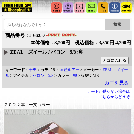
商品番号：J-66257
本体価格：3,500円 税込価格：3,850円
4,290円
ZEAL ズイール / バロン 5/8 :卯
キーワード：
干支
>
カテゴリ：
国産ルアー
>
メーカー：
ZEAL ズイー
ル
>
アイテム：
バロン 5/8
>
カラー：
卯
>
状態：
NIB
カゴを見る
カートが動かない場合は
こちらからどうぞ
２０２２年 干支カラー