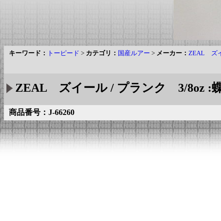
キーワード：
トーピード
>
カテゴリ：
国産ルアー
>
メーカー：
ZEAL ズ
ZEAL ズイール / プランク 3/8oz :
商品番号：J-66260