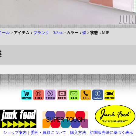
イール
>
アイテム：
プランク 3/8oz
>
カラー：
蝶
>
状態：
MIB
蝶
ショップ案内
｜
委託・買取について
｜
購入方法
｜
訪問販売法に基づく表示