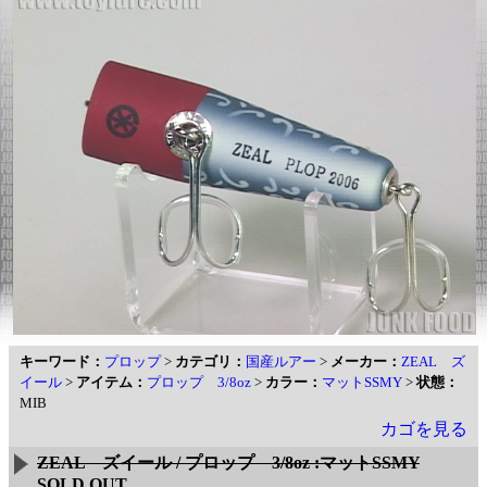
キーワード：
プロップ
>
カテゴリ：
国産ルアー
>
メーカー：
ZEAL ズ
イール
>
アイテム：
プロップ 3/8oz
>
カラー：
マットSSMY
>
状態：
MIB
カゴを見る
ZEAL ズイール / プロップ 3/8oz :マットSSMY
SOLD OUT