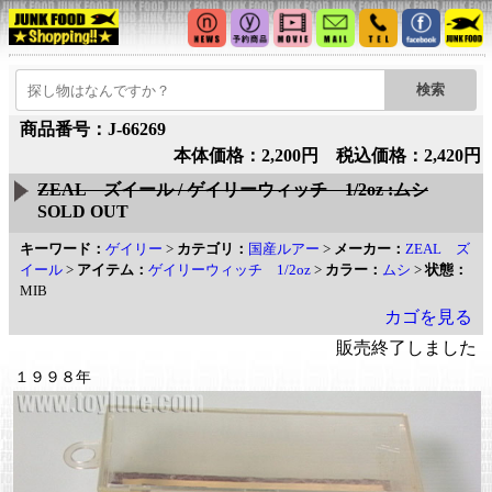
商品番号：J-66269
本体価格：2,200円 税込価格：2,420円
ZEAL ズイール / ゲイリーウィッチ 1/2oz :ムシ
SOLD OUT
キーワード：
ゲイリー
>
カテゴリ：
国産ルアー
>
メーカー：
ZEAL ズ
イール
>
アイテム：
ゲイリーウィッチ 1/2oz
>
カラー：
ムシ
>
状態：
MIB
カゴを見る
販売終了しました
１９９８年