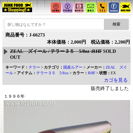
商品番号：J-66273
本体価格：2,000円 税込価格：2,200円
ZEAL ズイール / テラー３５ 5/8oz :RHF
SOLD
OUT
キーワード：
テラー
>
カテゴリ：
国産ルアー
>
メーカー：
ZEAL ズイ
ール
>
アイテム：
テラー３５ 5/8oz
>
カラー：
RHF
>
状態：
EX
カゴを見る
販売終了しました
１９９６年