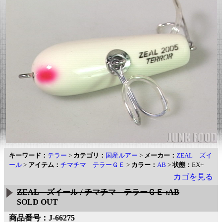
キーワード：
テラー
>
カテゴリ：
国産ルアー
>
メーカー：
ZEAL ズイ
ール
>
アイテム：
チマチマ テラーＧＥ
>
カラー：
AB
>
状態：
EX+
カゴを見る
ZEAL ズイール / チマチマ テラーＧＥ :AB
SOLD OUT
商品番号：J-66275