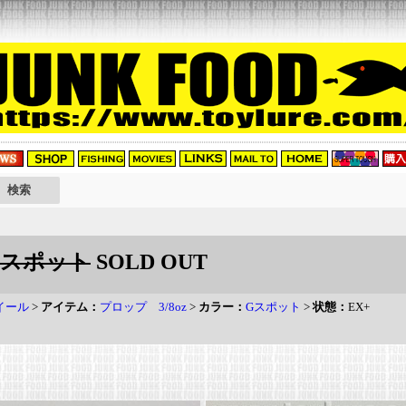
:Gスポット
SOLD OUT
イール
>
アイテム：
プロップ 3/8oz
>
カラー：
Gスポット
>
状態：
EX+