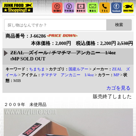
商品番号：J-66286
本体価格：2,000円 税込価格：2,200円
2,530円
ZEAL ズイール / チマチマ アンカニー 1/4oz
:MP
SOLD OUT
キーワード：
ちまちま
>
カテゴリ：
国産ルアー
>
メーカー：
ZEAL ズ
イール
>
アイテム：
チマチマ アンカニー 1/4oz
>
カラー：
MP
>
状
態：
MIB
カゴを見る
販売終了しました
２００９年 未使用品