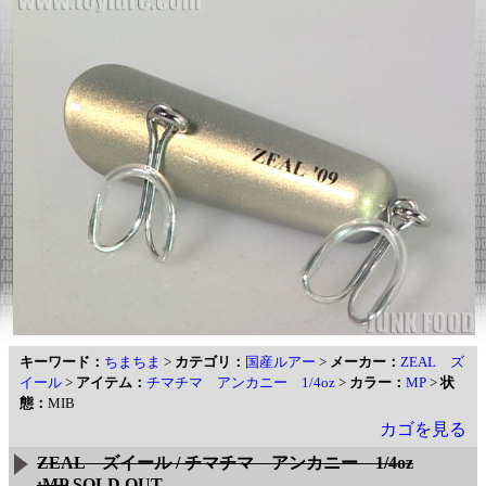
キーワード：
ちまちま
>
カテゴリ：
国産ルアー
>
メーカー：
ZEAL ズ
イール
>
アイテム：
チマチマ アンカニー 1/4oz
>
カラー：
MP
>
状
態：
MIB
カゴを見る
ZEAL ズイール / チマチマ アンカニー 1/4oz
:MP
SOLD OUT