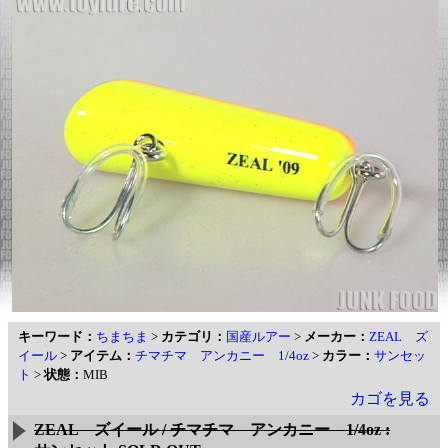
キーワード：
ちまちま
>
カテゴリ：
国産ルアー
>
メーカー：
ZEAL ズ
イール
>
アイテム：
チマチマ アンカニー 1/4oz
>
カラー：
サンセッ
ト
>
状態：
MIB
カゴを見る
ZEAL ズイール / チマチマ アンカニー 1/4oz :