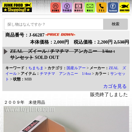
商品番号：J-66287
本体価格：2,000円 税込価格：2,200円
2,530円
ZEAL ズイール / チマチマ アンカニー 1/4oz :
サンセット
SOLD OUT
キーワード：
ちまちま
>
カテゴリ：
国産ルアー
>
メーカー：
ZEAL ズ
イール
>
アイテム：
チマチマ アンカニー 1/4oz
>
カラー：
サンセッ
ト
>
状態：
MIB
カゴを見る
販売終了しました
２００９年 未使用品