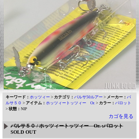
キーワード：
ホッツィー
>
カテゴリ：
バルサ50ルアー
>
メーカー：
バ
ルサ５０
>
アイテム：
ホッツィートッツィー Or.
>
カラー：
パロット
>
状態：
NIP
カゴを見る
バルサ５０ / ホッツィートッツィー Or. :パロット
SOLD OUT