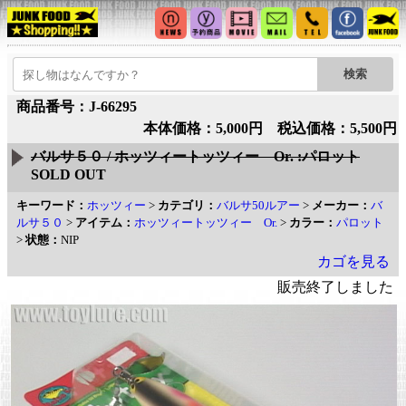
商品番号：J-66295
本体価格：5,000円 税込価格：5,500円
バルサ５０ / ホッツィートッツィー Or. :パロット
SOLD OUT
キーワード：
ホッツィー
>
カテゴリ：
バルサ50ルアー
>
メーカー：
バ
ルサ５０
>
アイテム：
ホッツィートッツィー Or.
>
カラー：
パロット
>
状態：
NIP
カゴを見る
販売終了しました