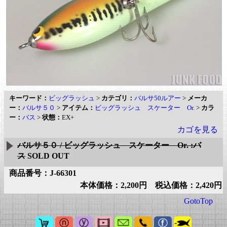
キーワード：
ビッグラッシュ
>
カテゴリ：
バルサ50ルアー
>
メーカ
ー：
バルサ５０
>
アイテム：
ビッグラッシュ スケーター Or.
>
カラ
ー：
バス
>
状態：
EX+
カゴを見る
バルサ５０ / ビッグラッシュ スケーター Or. :バ
ス
SOLD OUT
商品番号：J-66301
本体価格：2,200円 税込価格：2,420円
GotoTop