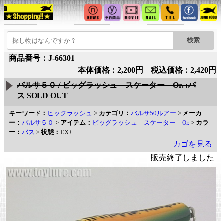
商品番号：J-66301
本体価格：2,200円 税込価格：2,420円
バルサ５０ / ビッグラッシュ スケーター Or. :バ
ス
SOLD OUT
キーワード：
ビッグラッシュ
>
カテゴリ：
バルサ50ルアー
>
メーカ
ー：
バルサ５０
>
アイテム：
ビッグラッシュ スケーター Or.
>
カラ
ー：
バス
>
状態：
EX+
カゴを見る
販売終了しました