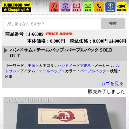
商品番号：J-66389
本体価格：8,000円 税込価格：8,800円
11,000円
ハンドサム / テールバップ :パープルバック
SOLD
OUT
キーワード：
平面
>
カテゴリ：
ハンドメードTOP系
>
メーカー：
ハン
ドサム
>
アイテム：
テールバップ
>
カラー：
パープルバック
>
状態：
MIB
カゴを見る
販売終了しました