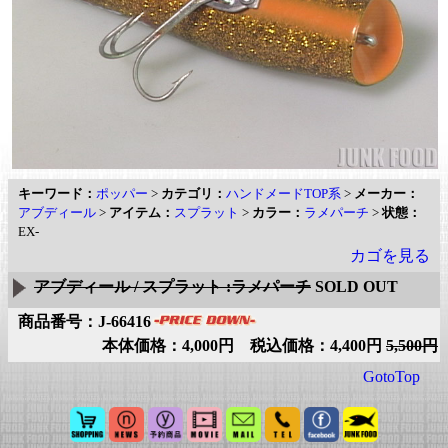
キーワード：
ポッパー
>
カテゴリ：
ハンドメードTOP系
>
メーカー：
アブディール
>
アイテム：
スプラット
>
カラー：
ラメパーチ
>
状態：
EX-
カゴを見る
アブディール / スプラット :ラメパーチ
SOLD OUT
商品番号：J-66416
本体価格：4,000円 税込価格：4,400円
5,500円
GotoTop