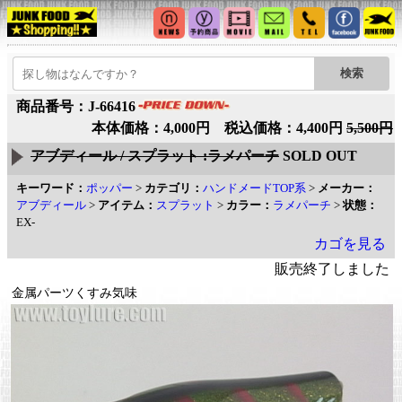
商品番号：J-66416
本体価格：4,000円 税込価格：4,400円
5,500円
アブディール / スプラット :ラメパーチ
SOLD OUT
キーワード：
ポッパー
>
カテゴリ：
ハンドメードTOP系
>
メーカー：
アブディール
>
アイテム：
スプラット
>
カラー：
ラメパーチ
>
状態：
EX-
カゴを見る
販売終了しました
金属パーツくすみ気味