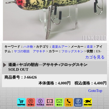
キーワード：
ハネ物
>
カテゴリ：
道楽ルアー
>
メーカー：
道楽
>
アイ
テム：
ヤゴの朝吉 アサキチ
>
カラー：
フロッグスキン
>
状態：
EX-
カゴを見る
道楽 / ヤゴの朝吉 アサキチ :フロッグスキン
SOLD OUT
商品番号：J-66426
本体価格：4,000円 税込価格：4,400円
GotoTop