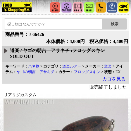
商品番号：J-66426
本体価格：4,000円 税込価格：4,400円
道楽 / ヤゴの朝吉 アサキチ :フロッグスキン
SOLD OUT
キーワード：
ハネ物
>
カテゴリ：
道楽ルアー
>
メーカー：
道楽
>
アイ
テム：
ヤゴの朝吉 アサキチ
>
カラー：
フロッグスキン
>
状態：
EX-
カゴを見る
販売終了しました
リアリグカスタム