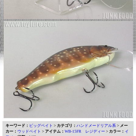
キーワード：
ビッグベイト
>
カテゴリ：
ハンドメードリアル系
>
メー
カー：
ウッドベイト
>
アイテム：
WB-15FR レジディー
>
カラー：
イ