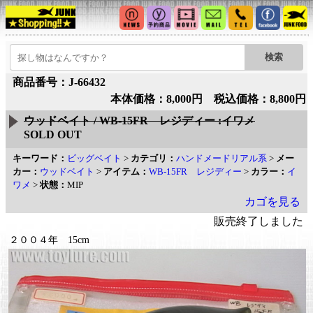
商品番号：J-66432
本体価格：8,000円 税込価格：8,800円
ウッドベイト / WB-15FR レジディー :イワメ
SOLD OUT
キーワード：
ビッグベイト
>
カテゴリ：
ハンドメードリアル系
>
メー
カー：
ウッドベイト
>
アイテム：
WB-15FR レジディー
>
カラー：
イ
ワメ
>
状態：
MIP
カゴを見る
販売終了しました
２００４年 15cm