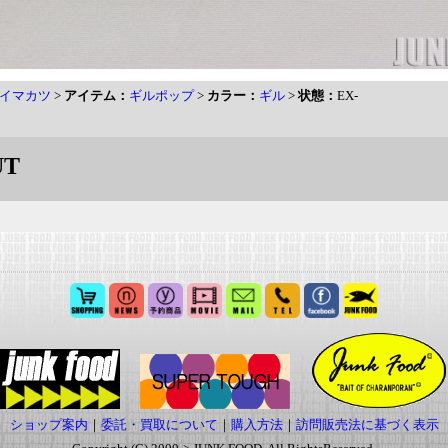
イマカツ
>
アイテム：
ギルポップ
>
カラー：
ギル
>
状態：
EX-
UT
ショップ案内
｜
委託・買取について
｜
購入方法
｜
訪問販売法に基づく表示