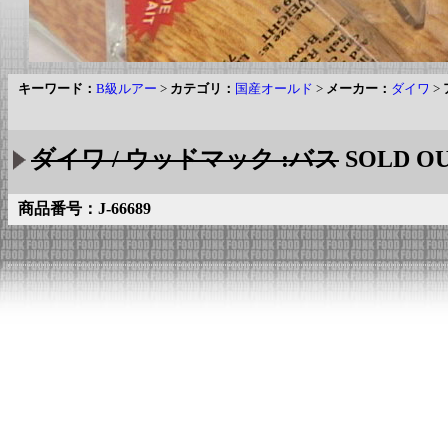
キーワード：
B級ルアー
>
カテゴリ：
国産オールド
>
メーカー：
ダイワ
>
ダイワ / ウッドマック :バス
SOLD O
商品番号：J-66689