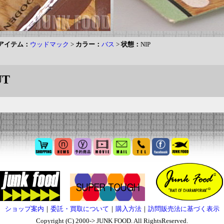
アイテム：
ウッドマック
>
カラー：
バス
>
状態：
NIP
UT
ショップ案内
｜
委託・買取について
｜
購入方法
｜
訪問販売法に基づく表示
Copyright (C) 2000-> JUNK FOOD. All RightsReserved.