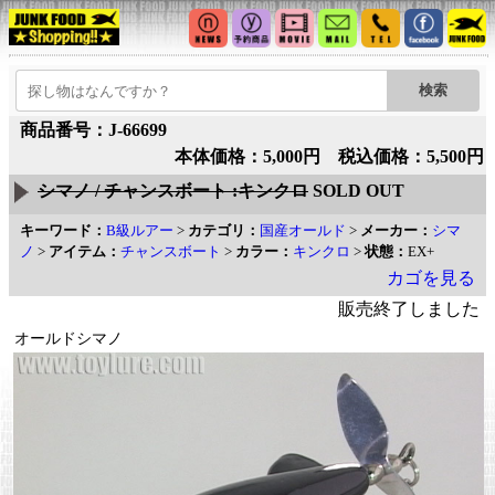
商品番号：J-66699
本体価格：5,000円 税込価格：5,500円
シマノ / チャンスボート :キンクロ
SOLD OUT
キーワード：
B級ルアー
>
カテゴリ：
国産オールド
>
メーカー：
シマ
ノ
>
アイテム：
チャンスボート
>
カラー：
キンクロ
>
状態：
EX+
カゴを見る
販売終了しました
オールドシマノ