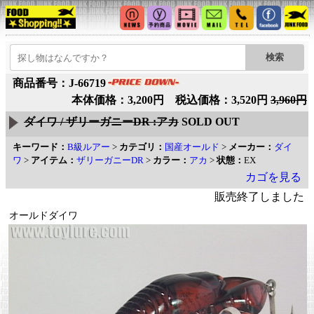
商品番号：J-66719
本体価格：3,200円 税込価格：3,520円
3,960円
ダイワ / ザリーガニーDR :アカ
SOLD OUT
キーワード：
B級ルアー
>
カテゴリ：
国産オールド
>
メーカー：
ダイ
ワ
>
アイテム：
ザリーガニーDR
>
カラー：
アカ
>
状態：
EX
カゴを見る
販売終了しました
オールドダイワ