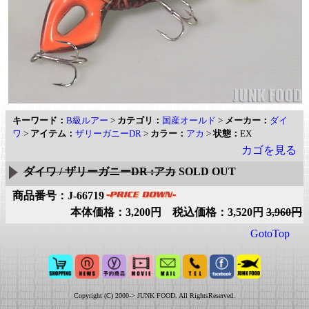
キーワード：
B級ルアー
>
カテゴリ：
国産オールド
>
メーカー：
ダイ
ワ
>
アイテム：
ザリーガニーDR
>
カラー：
アカ
>
状態：
EX
カゴを見る
ダイワ / ザリーガニーDR :アカ
SOLD OUT
商品番号：J-66719
本体価格：3,200円 税込価格：3,520円
3,960円
GotoTop
Copyright (C) 2000-> JUNK FOOD. All RightsReserved.