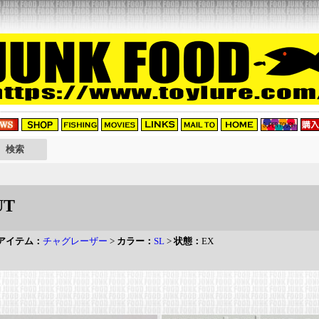
UT
アイテム：
チャグレーザー
>
カラー：
SL
>
状態：
EX