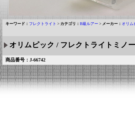
キーワード：
フレクトライト
>
カテゴリ：
B級ルアー
>
メーカー：
オリム
オリムピック / フレクトライトミノー 1
商品番号：J-66742