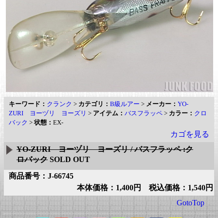
キーワード：
クランク
>
カテゴリ：
B級ルアー
>
メーカー：
YO-
ZURI ヨーヅリ ヨーズリ
>
アイテム：
バスフラッペ
>
カラー：
クロ
バック
>
状態：
EX-
カゴを見る
YO-ZURI ヨーヅリ ヨーズリ / バスフラッペ :ク
ロバック
SOLD OUT
商品番号：J-66745
本体価格：1,400円 税込価格：1,540円
GotoTop