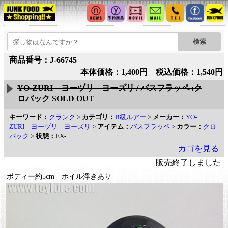
商品番号：J-66745
本体価格：1,400円 税込価格：1,540円
YO-ZURI ヨーヅリ ヨーズリ / バスフラッペ :ク
ロバック
SOLD OUT
キーワード：
クランク
>
カテゴリ：
B級ルアー
>
メーカー：
YO-
ZURI ヨーヅリ ヨーズリ
>
アイテム：
バスフラッペ
>
カラー：
クロ
バック
>
状態：
EX-
カゴを見る
販売終了しました
ボディー約5cm ホイル浮きあり