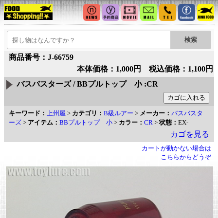
商品番号：J-66759
本体価格：1,000円 税込価格：1,100円
バスバスターズ / BBプルトップ 小 :CR
キーワード：
上州屋
>
カテゴリ：
B級ルアー
>
メーカー：
バスバスタ
ーズ
>
アイテム：
BBプルトップ 小
>
カラー：
CR
>
状態：
EX-
カゴを見る
カートが動かない場合は
こちらからどうぞ