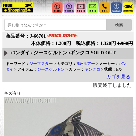
商品番号：J-66761
本体価格：1,200円 税込価格：1,320円
1,980円
バンダイ / ジースケルトン :ギンクロ
SOLD OUT
キーワード：
ジーマスター
>
カテゴリ：
B級ルアー
>
メーカー：
バン
ダイ
>
アイテム：
ジースケルトン
>
カラー：
ギンクロ
>
状態：
EX-
カゴを見る
販売終了しました
キズ有り