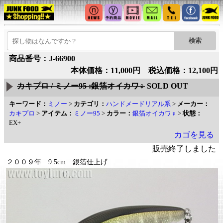
商品番号：J-66900
本体価格：11,000円 税込価格：12,100円
カキプロ / ミノー95 :銀箔オイカワ♀
SOLD OUT
キーワード：
ミノー
>
カテゴリ：
ハンドメードリアル系
>
メーカー：
カキプロ
>
アイテム：
ミノー95
>
カラー：
銀箔オイカワ♀
>
状態：
EX+
カゴを見る
販売終了しました
２００９年 9.5cm 銀箔仕上げ