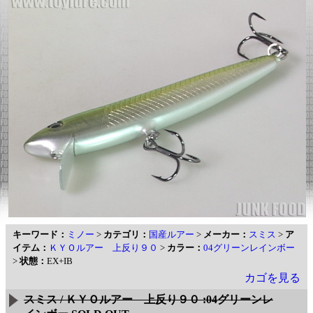
キーワード：
ミノー
>
カテゴリ：
国産ルアー
>
メーカー：
スミス
>
ア
イテム：
ＫＹＯルアー 上反り９０
>
カラー：
04グリーンレインボー
>
状態：
EX+IB
カゴを見る
スミス / ＫＹＯルアー 上反り９０ :04グリーンレ