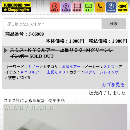
商品番号：J-66909
本体価格：1,800円 税込価格：1,980円
スミス / ＫＹＯルアー 上反り９０ :04グリーンレ
インボー
SOLD OUT
キーワード：
ミノー
>
カテゴリ：
国産ルアー
>
メーカー：
スミス
>
ア
イテム：
ＫＹＯルアー 上反り９０
>
カラー：
04グリーンレインボー
>
状態：
EX+IB
カゴを見る
販売終了しました
スミス社による量産型 使用美品