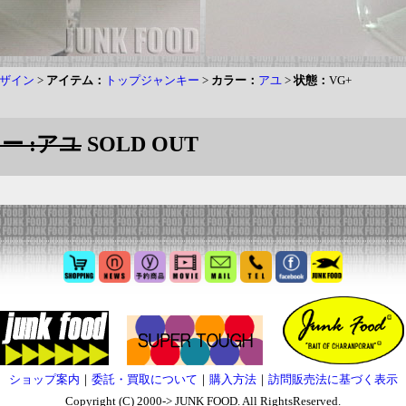
ザイン
>
アイテム：
トップジャンキー
>
カラー：
アユ
>
状態：
VG+
ー :アユ
SOLD OUT
ショップ案内
｜
委託・買取について
｜
購入方法
｜
訪問販売法に基づく表示
Copyright (C) 2000-> JUNK FOOD. All RightsReserved.