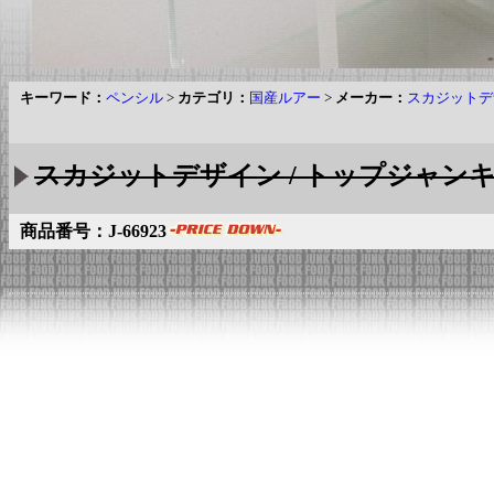
キーワード：
ペンシル
>
カテゴリ：
国産ルアー
>
メーカー：
スカジットデ
スカジットデザイン / トップジャンキ
商品番号：J-66923