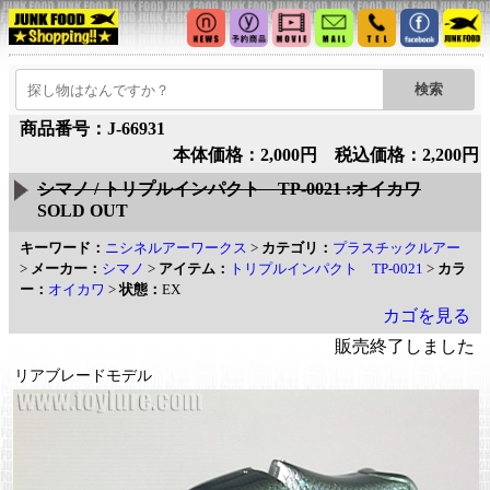
商品番号：J-66931
本体価格：2,000円 税込価格：2,200円
シマノ / トリプルインパクト TP-0021 :オイカワ
SOLD OUT
キーワード：
ニシネルアーワークス
>
カテゴリ：
プラスチックルアー
>
メーカー：
シマノ
>
アイテム：
トリプルインパクト TP-0021
>
カラ
ー：
オイカワ
>
状態：
EX
カゴを見る
販売終了しました
リアブレードモデル