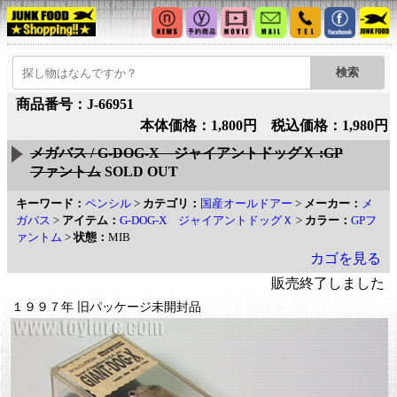
商品番号：J-66951
本体価格：1,800円 税込価格：1,980円
メガバス / G-DOG-X ジャイアントドッグＸ :GP
ファントム
SOLD OUT
キーワード：
ペンシル
>
カテゴリ：
国産オールドアー
>
メーカー：
メ
ガバス
>
アイテム：
G-DOG-X ジャイアントドッグＸ
>
カラー：
GPフ
ァントム
>
状態：
MIB
カゴを見る
販売終了しました
１９９７年 旧パッケージ未開封品