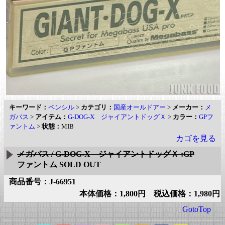
キーワード：
ペンシル
>
カテゴリ：
国産オールドアー
>
メーカー：
メ
ガバス
>
アイテム：
G-DOG-X ジャイアントドッグＸ
>
カラー：
GPフ
ァントム
>
状態：
MIB
カゴを見る
メガバス / G-DOG-X ジャイアントドッグＸ :GP
ファントム
SOLD OUT
商品番号：J-66951
本体価格：1,800円 税込価格：1,980円
GotoTop