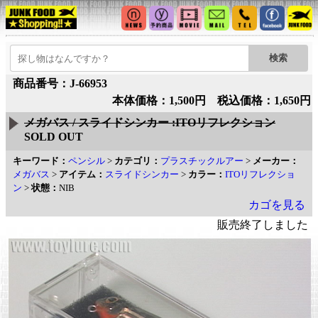
商品番号：J-66953
本体価格：1,500円 税込価格：1,650円
メガバス / スライドシンカー :ITOリフレクション
SOLD OUT
キーワード：
ペンシル
>
カテゴリ：
プラスチックルアー
>
メーカー：
メガバス
>
アイテム：
スライドシンカー
>
カラー：
ITOリフレクショ
ン
>
状態：
NIB
カゴを見る
販売終了しました