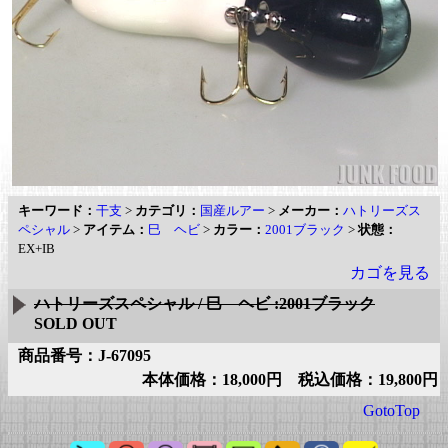
キーワード：
干支
>
カテゴリ：
国産ルアー
>
メーカー：
ハトリーズス
ペシャル
>
アイテム：
巳 ヘビ
>
カラー：
2001ブラック
>
状態：
EX+IB
カゴを見る
ハトリーズスペシャル / 巳 ヘビ :2001ブラック
SOLD OUT
商品番号：J-67095
本体価格：18,000円 税込価格：19,800円
GotoTop