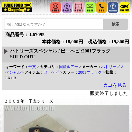
商品番号：J-67095
本体価格：18,000円 税込価格：19,800円
ハトリーズスペシャル / 巳 ヘビ :2001ブラック
SOLD OUT
キーワード：
干支
>
カテゴリ：
国産ルアー
>
メーカー：
ハトリーズス
ペシャル
>
アイテム：
巳 ヘビ
>
カラー：
2001ブラック
>
状態：
EX+IB
カゴを見る
販売終了しました
２００１年 干支シリーズ