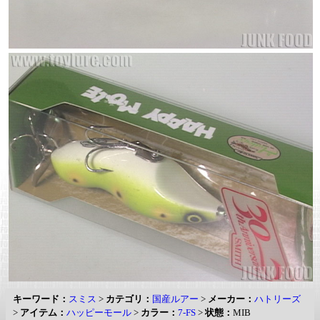
キーワード：
スミス
>
カテゴリ：
国産ルアー
>
メーカー：
ハトリーズ
>
アイテム：
ハッピーモール
>
カラー：
7-FS
>
状態：
MIB